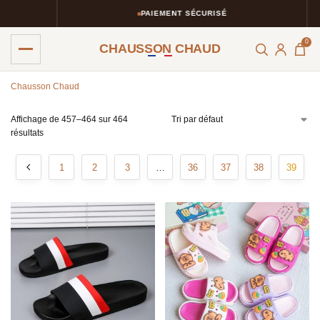
PAIEMENT SÉCURISÉ
0
CHAUSSON CHAUD
Chausson Chaud
Affichage de 457–464 sur 464
résultats
1
2
3
…
36
37
38
39