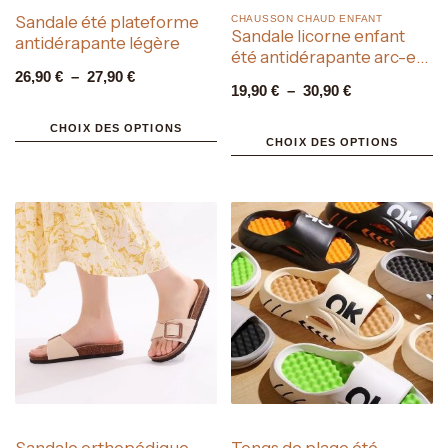
Sandale été plateforme
CHAUSSON CHAUD ENFANT​
Sandale licorne enfant
antidérapante légère
été antidérapante arc-en-
26,90
€
–
27,90
€
ciel
19,90
€
–
30,90
€
CHOIX DES OPTIONS
CHOIX DES OPTIONS
Sandale orthopédique
Tongs de plage été