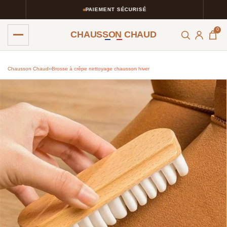
PAIEMENT SÉCURISÉ
0
CHAUSSON CHAUD
Chausson Chaud
›
›
Brosse à crêpe nettoyage chausson hiver