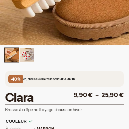
-10%
ce jeudi 06/08 avec le code
CHAUD10
Clara
9,90
€
–
25,90
€
Brosse à crêpe nettoyage chausson hiver
COULEUR
: MARRON