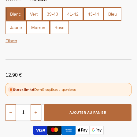
Blanc
Vert
39-40
41-42
43-44
Bleu
Jaune
Marron
Rose
Effacer
12,90
€
Stock limité
Dernières pièces disponibles
−
+
AJOUTER AU PANIER