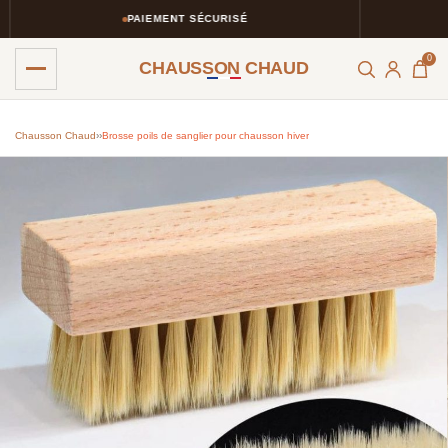
PAIEMENT SÉCURISÉ
0
CHAUSSON CHAUD
Chausson Chaud
›
›
Brosse poils de sanglier pour chausson hiver