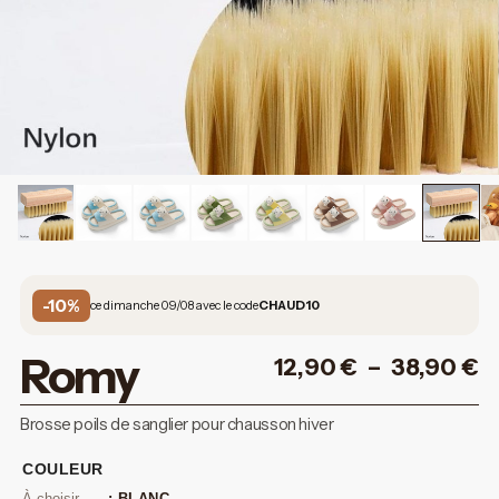
-10%
ce dimanche 09/08 avec le code
CHAUD10
Romy
12,90
€
–
38,90
€
Brosse poils de sanglier pour chausson hiver
COULEUR
: BLANC