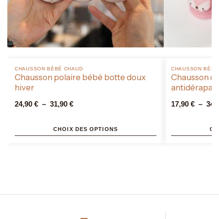
CHAUSSON BÉBÉ CHAUD​
CHAUSSON BÉBÉ 
Chausson polaire bébé botte doux
Chausson ch
hiver
antidérapant
24,90
€
–
31,90
€
17,90
€
–
34,
CHOIX DES OPTIONS
CH