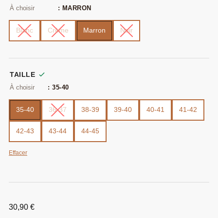
: MARRON
Blanc
Crème
Marron
Noir
TAILLE
: 35-40
35-40
36-37
38-39
39-40
40-41
41-42
42-43
43-44
44-45
Effacer
30,90
€