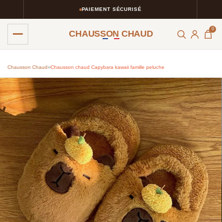
PAIEMENT SÉCURISÉ
0
CHAUSSON CHAUD
Chausson Chaud
›
›
Chausson chaud Capybara kawaii famille peluche