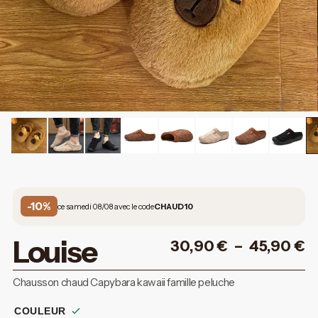
-10%
ce samedi 08/08 avec le code
CHAUD10
Louise
30,90
€
–
45,90
€
Chausson chaud Capybara kawaii famille peluche
COULEUR