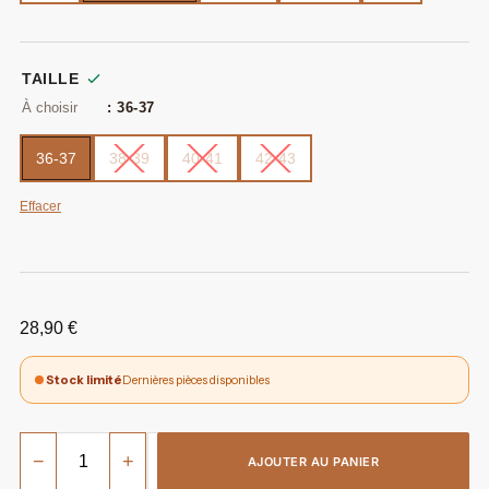
TAILLE
: 36-37
36-37
38-39
40-41
42-43
Effacer
28,90
€
Stock limité
Dernières pièces disponibles
−
+
AJOUTER AU PANIER