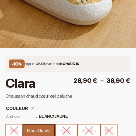
-10%
ce jeudi 06/08 avec le code
CHAUD10
Clara
28,90
€
–
38,90
€
Chausson chaud cœur œil peluche
COULEUR
: BLANC/JAUNE
Gris
Blanc/Jaune
Crème
Marron
Noir