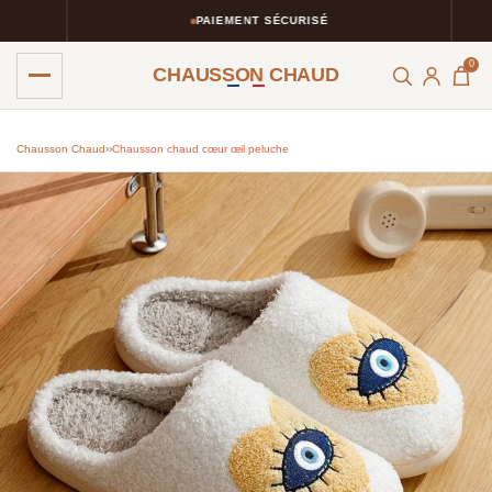
PAIEMENT SÉCURISÉ
0
CHAUSSON CHAUD
Chausson Chaud
›
›
Chausson chaud cœur œil peluche