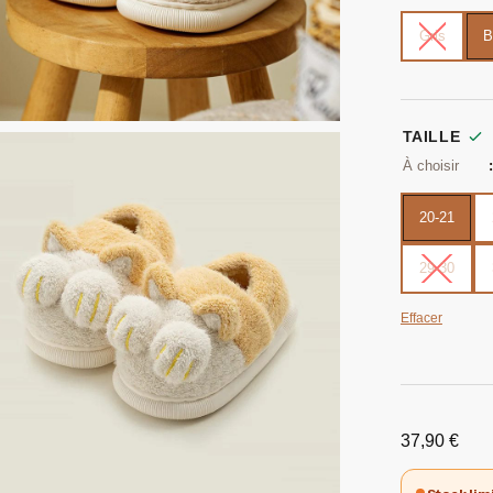
Gris
B
TAILLE
20-21
29-30
Effacer
37,90
€