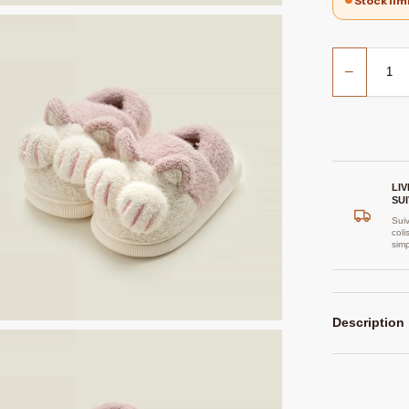
Stock lim
−
LI
SUI
Suiv
coli
sim
Description