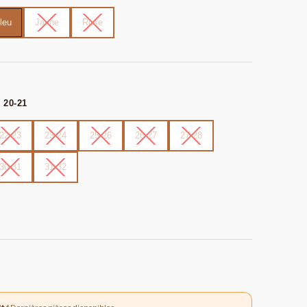
leu
Jaune
Rose
: 20-21
22-23
23-24
25-26
26-27
27-28
30-31
31-32