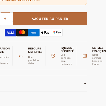
ité
Dernières pièces disponibles
+
AJOUTER AU PANIER
PAIEMENT
SERVICE
VRAISON
RETOURS
SÉCURISÉ
FRANÇAIS
VIE
SIMPLIFIÉS
Vos
Nous
ez votre
Une
données
sommes
s
procédure
sont
basés en
plement
claire
protégées
France
+