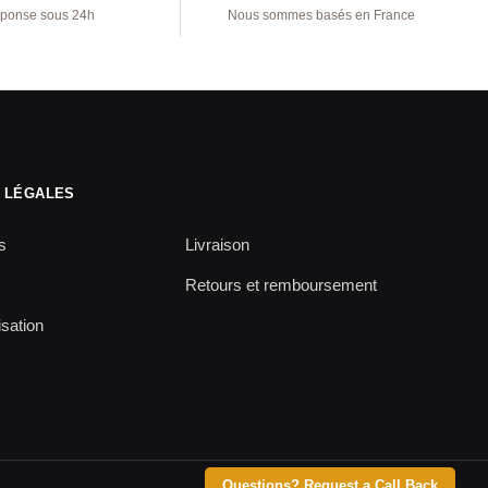
ponse sous 24h
Nous sommes basés en France
 LÉGALES
s
Livraison
Retours et remboursement
isation
Questions? Request a Call Back