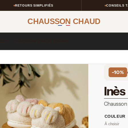
RETOURS SIMPLIFIÉS
CONSEILS TAILLE
CHAUSSON CHAUD
AUD​
CHAUSSON CHAUD ENFANT​
-10%
Inès
Chausson c
COULEUR