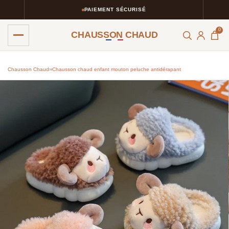
PAIEMENT SÉCURISÉ
0
CHAUSSON CHAUD
Chausson Chaud
›
›
Chausson chaud enfant mouton peluche antidérapant