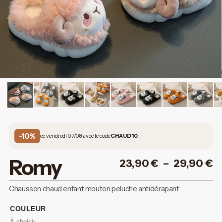
-10%
ce vendredi 07/08 avec le code
CHAUD10
Romy
23,90
€
–
29,90
€
Chausson chaud enfant mouton peluche antidérapant
COULEUR