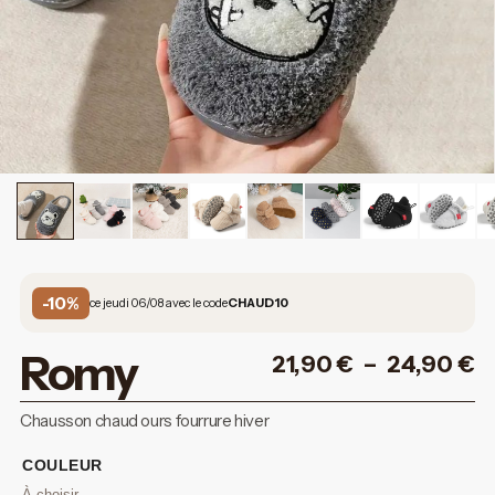
-10%
ce jeudi 06/08 avec le code
CHAUD10
Romy
21,90
€
–
24,90
€
Chausson chaud ours fourrure hiver
COULEUR