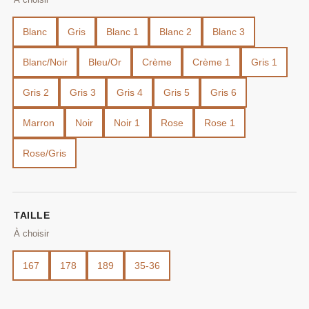
Blanc
Gris
Blanc 1
Blanc 2
Blanc 3
Blanc/Noir
Bleu/Or
Crème
Crème 1
Gris 1
Gris 2
Gris 3
Gris 4
Gris 5
Gris 6
Marron
Noir
Noir 1
Rose
Rose 1
Rose/Gris
TAILLE
167
178
189
35-36