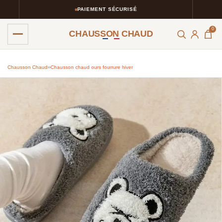
PAIEMENT SÉCURISÉ
0
CHAUSSON CHAUD
Chausson Chaud
›
›
Chausson chaud ours fourrure hiver