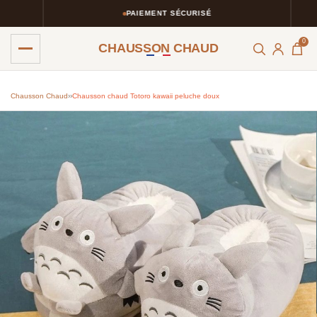
PAIEMENT SÉCURISÉ
0
CHAUSSON CHAUD
Chausson Chaud
›
›
Chausson chaud Totoro kawaii peluche doux