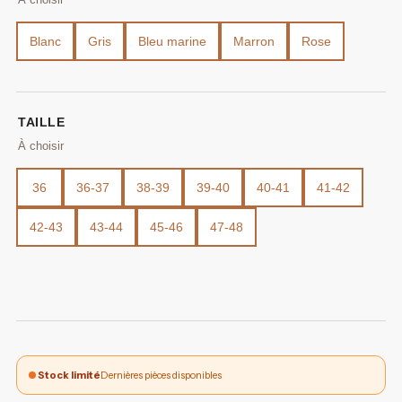
Blanc
Gris
Bleu marine
Marron
Rose
TAILLE
36
36-37
38-39
39-40
40-41
41-42
42-43
43-44
45-46
47-48
Stock limité
Dernières pièces disponibles