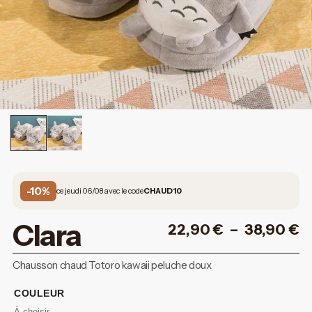
-10%
ce jeudi 06/08 avec le code
CHAUD10
Clara
22,90
€
–
38,90
€
Chausson chaud Totoro kawaii peluche doux
COULEUR