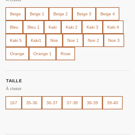
Beige
Beige 1
Beige 2
Beige 3
Beige 4
Bleu
Bleu 1
Kaki
Kaki 2
Kaki 3
Kaki 4
Kaki 5
Kaki1
Noir
Noir 1
Noir 2
Noir 3
Orange
Orange 1
Rose
TAILLE
167
35-36
36-37
37-38
38-39
39-40