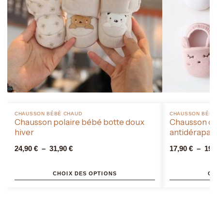
CHAUSSON BÉBÉ CHAUD​
CHAUSSON BÉBÉ 
Chausson polaire bébé botte doux
Chausson ch
hiver
antidérapan
24,90
€
–
31,90
€
17,90
€
–
19,
CHOIX DES OPTIONS
CH