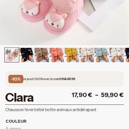
-10%
ce jeudi 06/08 avec le code
CHAUD10
Clara
17,90
€
–
59,90
€
Chausson hiver bébé botte animaux antidérapant
COULEUR