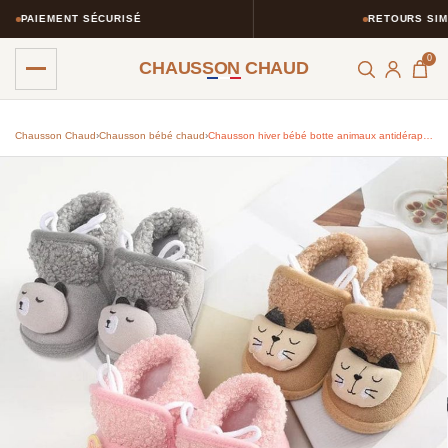
PAIEMENT SÉCURISÉ
RETOURS SIMPLI
0
CHAUSSON CHAUD
Chausson Chaud
›
Chausson bébé chaud​
›
Chausson hiver bébé botte animaux antidérapant