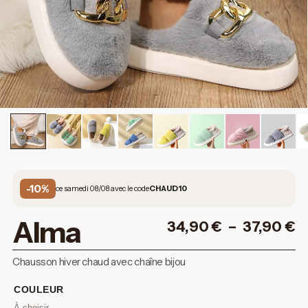
-10%
ce samedi 08/08 avec le code
CHAUD10
Alma
34,90
€
–
37,90
€
Chausson hiver chaud avec chaîne bijou
COULEUR