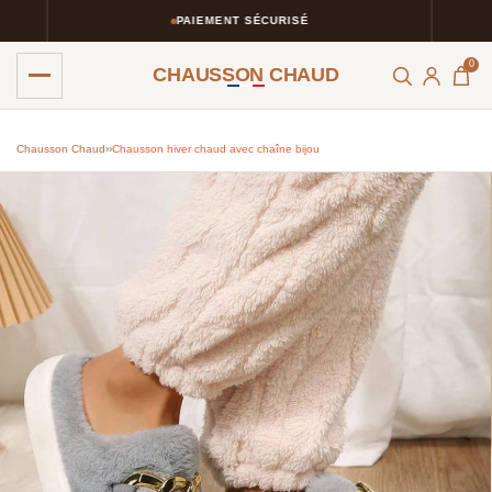
PAIEMENT SÉCURISÉ
0
CHAUSSON CHAUD
Chausson Chaud
›
›
Chausson hiver chaud avec chaîne bijou