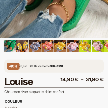
-10%
ce jeudi 06/08 avec le code
CHAUD10
Louise
14,90
€
–
31,90
€
Chausson hiver claquette daim confort
COULEUR