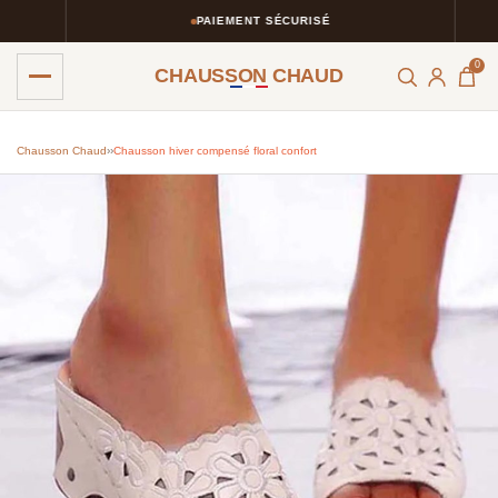
PAIEMENT SÉCURISÉ
0
CHAUSSON CHAUD
Chausson Chaud
›
›
Chausson hiver compensé floral confort