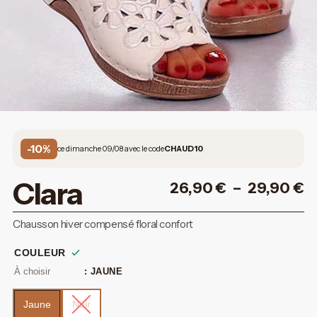
-10%
ce dimanche 09/08 avec le code
CHAUD10
Clara
26,90
€
–
29,90
€
Chausson hiver compensé floral confort
COULEUR
: JAUNE
Jaune
Noir