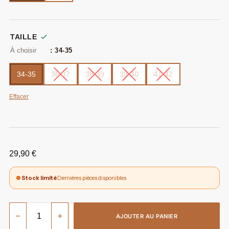
TAILLE
: 34-35
34-35
36-37
38-39
39-40
41-42
Effacer
29,90
€
Stock limité
Dernières pièces disponibles
−
+
AJOUTER AU PANIER