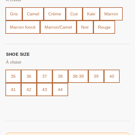
Gris
Camel
Crème
Cuir
Kaki
Marron
Marron foncé
Marron/Camel
Noir
Rouge
SHOE SIZE
35
36
37
38
38-39
39
40
41
42
43
44