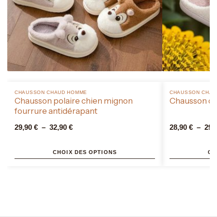
CHAUSSON CHAUD HOMME​
CHAUSSON CHAU
Chausson polaire chien mignon
Chausson ch
fourrure antidérapant
29,90
€
–
32,90
€
28,90
€
–
29,
CHOIX DES OPTIONS
CH