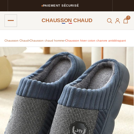
PAIEMENT SÉCURISÉ
0
CHAUSSON CHAUD
Chausson Chaud
›
Chausson chaud homme​
›
Chausson hiver coton chanvre antidérapant