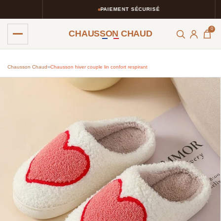
PAIEMENT SÉCURISÉ
0
CHAUSSON CHAUD
Chausson Chaud
›
›
Chausson hiver couple lin confort respirant