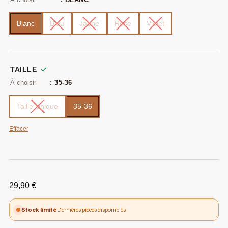
Blanc
Bleu
Jaune
Rose
Violet
TAILLE
: 35-36
Taille Unique
35-36
Effacer
29,90
€
Stock limité
Dernières pièces disponibles