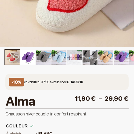
-10%
ce vendredi 07/08 avec le code
CHAUD10
Alma
11,90
€
–
29,90
€
Chausson hiver couple lin confort respirant
COULEUR
: BLANC