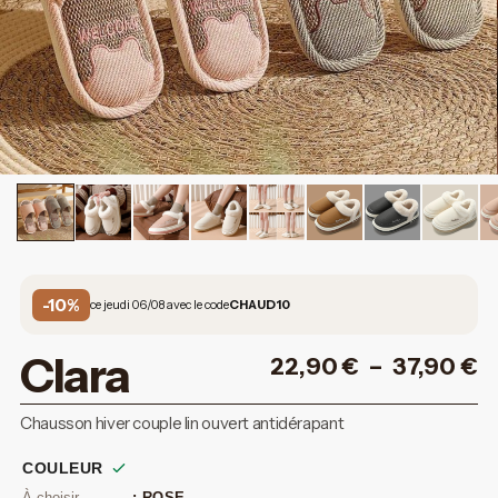
-10%
ce jeudi 06/08 avec le code
CHAUD10
Clara
22,90
€
–
37,90
€
Chausson hiver couple lin ouvert antidérapant
COULEUR
: ROSE