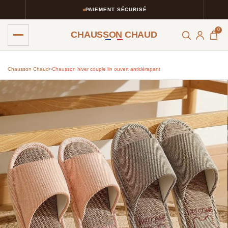
PAIEMENT SÉCURISÉ
0
CHAUSSON CHAUD
Chausson Chaud
›
›
Chausson hiver couple lin ouvert antidérapant