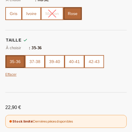
Gris
Ivoire
Marron
Rose
TAILLE
: 35-36
35-36
37-38
39-40
40-41
42-43
Effacer
22,90
€
Stock limité
Dernières pièces disponibles