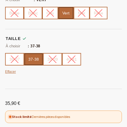
Beige
Blanc
Gris
Vert
Noir
Rose
TAILLE
: 37-38
36-37
37-38
38-39
40-41
Effacer
35,90
€
Stock limité
Dernières pièces disponibles