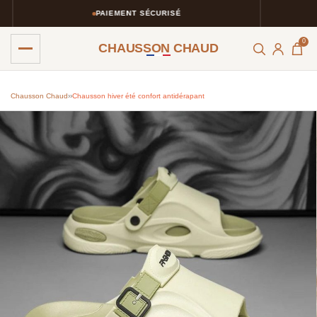
PAIEMENT SÉCURISÉ
0
CHAUSSON CHAUD
Chausson Chaud
›
›
Chausson hiver été confort antidérapant