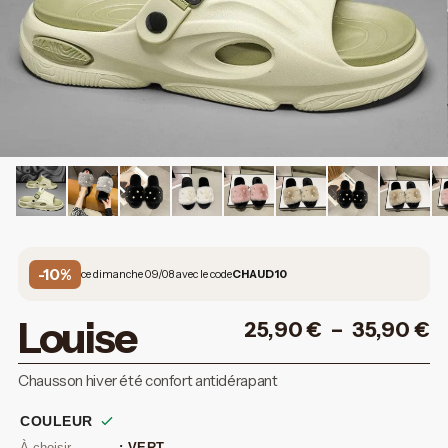
-10%
ce dimanche 09/08 avec le code
CHAUD10
Louise
25,90
€
–
35,90
€
Chausson hiver été confort antidérapant
COULEUR
: VERT