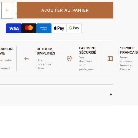
+
AJOUTER AU PANIER
PAIEMENT
SERVICE
VRAISON
RETOURS
SÉCURISÉ
FRANÇAIS
VIE
SIMPLIFIÉS
Vos
Nous
ez votre
Une
données
sommes
s
procédure
sont
basés en
plement
claire
protégées
France
+