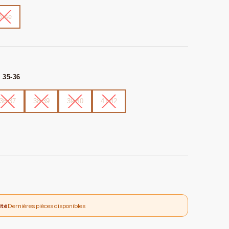
Rose
: 35-36
36-37
38-39
39-40
41-42
ité
Dernières pièces disponibles