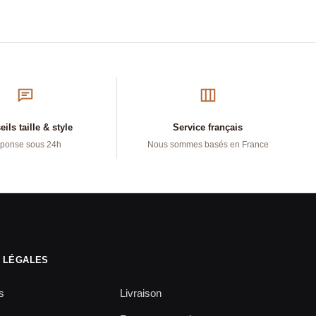
ils taille & style
Service français
ponse sous 24h
Nous sommes basés en France
 LÉGALES
s
Livraison