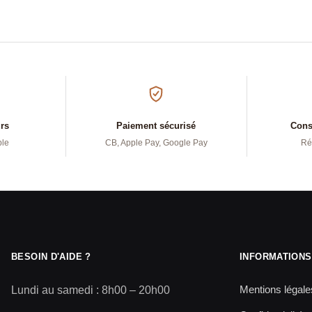
urs
Paiement sécurisé
Conse
ple
CB, Apple Pay, Google Pay
Ré
BESOIN D'AIDE ?
INFORMATIONS
Mentions légale
Lundi au samedi : 8h00 – 20h00