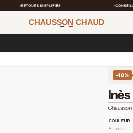
RETOURS SIMPLIFIÉS
CONSEILS T
CHAUSSON CHAUD
AUD​
CHAUSSON CHAUD ENFANT​
-10%
Inès
Chausson h
COULEUR