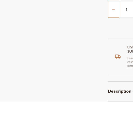
−
LI
SUI
Suiv
coli
sim
Description