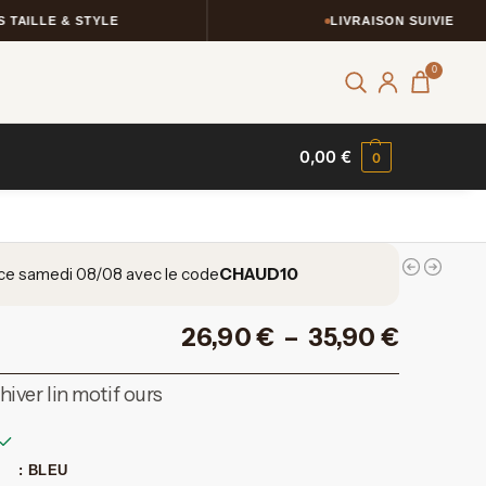
AILLE & STYLE
LIVRAISON SUIVIE
0
0,00
€
0
ce samedi 08/08 avec le code
CHAUD10
26,90
€
–
35,90
€
iver lin motif ours
: BLEU