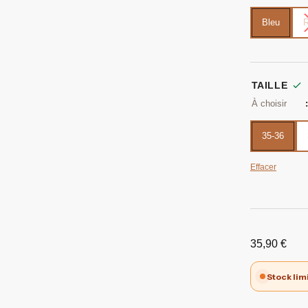
Bleu
TAILLE
35-36
Effacer
35,90
€
Stock lim