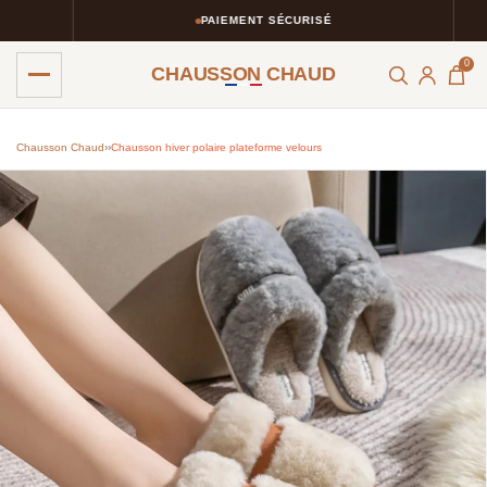
PAIEMENT SÉCURISÉ
0
CHAUSSON CHAUD
Chausson Chaud
›
›
Chausson hiver polaire plateforme velours