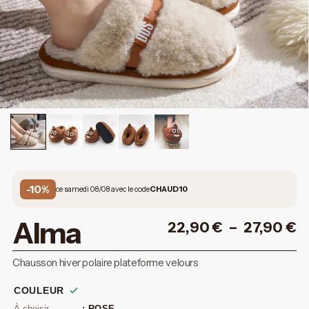
-10%
ce samedi 08/08 avec le code
CHAUD10
Alma
22,90
€
–
27,90
€
Chausson hiver polaire plateforme velours
COULEUR
: ROSE