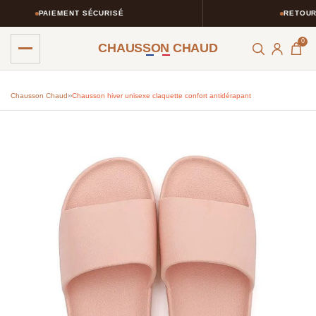
PAIEMENT SÉCURISÉ
RETOURS 
0
CHAUSSON CHAUD
Chausson Chaud
›
›
Chausson hiver unisexe claquette confort antidérapant