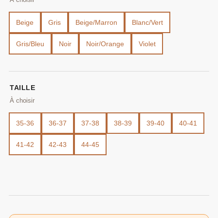
Beige
Gris
Beige/Marron
Blanc/Vert
Gris/Bleu
Noir
Noir/Orange
Violet
TAILLE
35-36
36-37
37-38
38-39
39-40
40-41
41-42
42-43
44-45