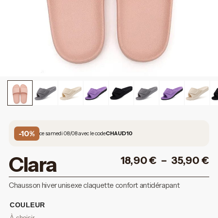
-10%
ce samedi 08/08 avec le code
CHAUD10
Clara
18,90
€
–
35,90
€
Chausson hiver unisexe claquette confort antidérapant
COULEUR