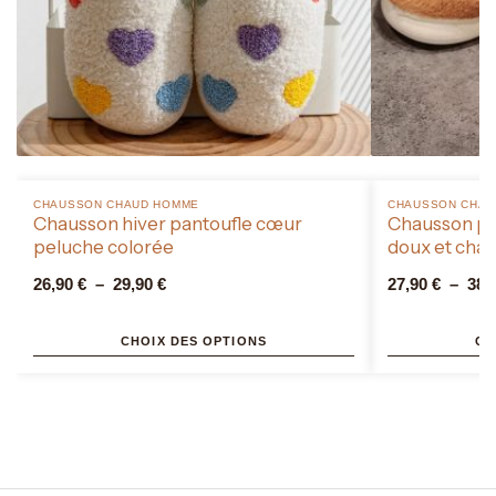
CHAUSSON CHAUD HOMME​
CHAUSSON CHAU
Chausson hiver pantoufle cœur
Chausson po
peluche colorée
doux et cha
26,90
€
–
29,90
€
27,90
€
–
38,
CHOIX DES OPTIONS
CH