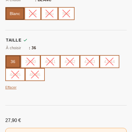
Blanc
Gris
Bleu
Noir
TAILLE
: 36
36
39-40
40-41
41-42
42-43
43-44
44-45
45-46
Effacer
27,90
€