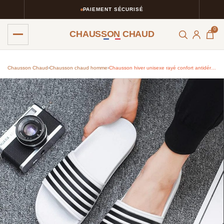
PAIEMENT SÉCURISÉ
0
CHAUSSON CHAUD
Chausson Chaud
›
Chausson chaud homme​
›
Chausson hiver unisexe rayé confort antidérapant