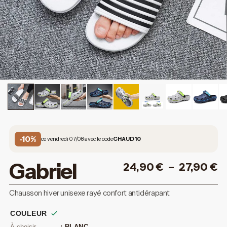
-10%
ce vendredi 07/08 avec le code
CHAUD10
Gabriel
24,90
€
–
27,90
€
Chausson hiver unisexe rayé confort antidérapant
COULEUR
: BLANC