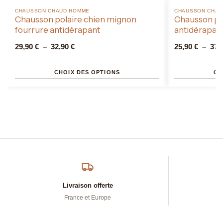
CHAUSSON CHAUD HOMME​
CHAUSSON CHAU
Chausson polaire chien mignon
Chausson pol
fourrure antidérapant
antidérapan
29,90
€
–
32,90
€
25,90
€
–
37,
CHOIX DES OPTIONS
CH
Livraison offerte
France et Europe