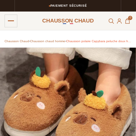
PAIEMENT SÉCURISÉ
0
CHAUSSON CHAUD
Chausson Chaud
›
Chausson chaud homme​
›
Chausson polaire Capybara peluche doux hiver