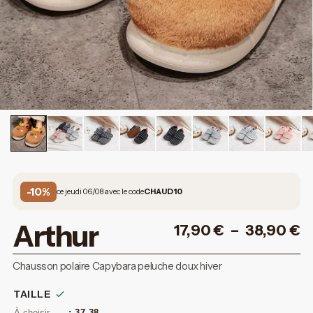
-10%
ce jeudi 06/08 avec le code
CHAUD10
Arthur
17,90
€
–
38,90
€
Chausson polaire Capybara peluche doux hiver
TAILLE
: 37-38