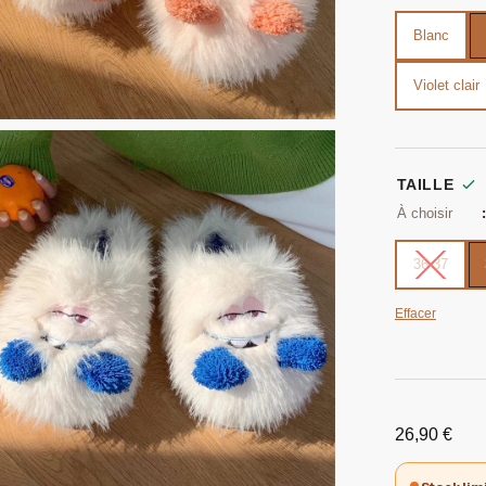
Blanc
Violet clair
TAILLE
36-37
Effacer
26,90
€