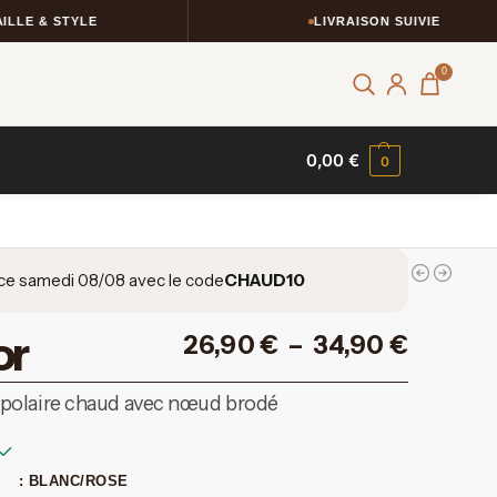
TYLE
LIVRAISON SUIVIE
0
0,00
€
0
ce samedi 08/08 avec le code
CHAUD10
or
26,90
€
–
34,90
€
polaire chaud avec nœud brodé
: BLANC/ROSE