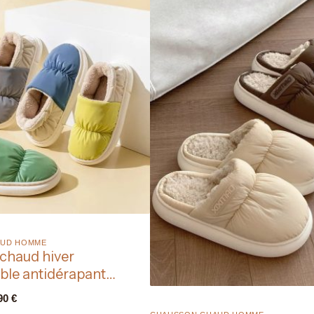
UD HOMME​
chaud hiver
le antidérapant
90
€