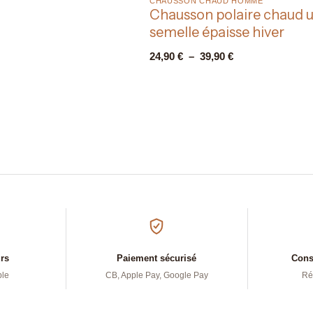
CHAUSSON CHAUD HOMME​
Chausson polaire chaud u
semelle épaisse hiver
24,90
€
–
39,90
€
urs
Paiement sécurisé
Conse
ple
CB, Apple Pay, Google Pay
Ré