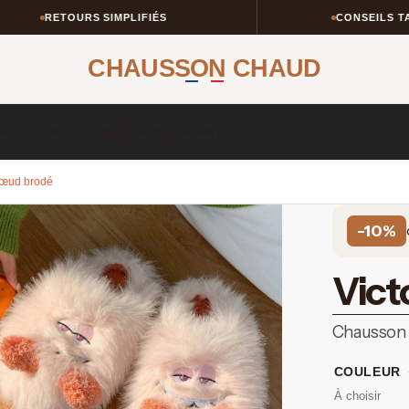
ETOURS SIMPLIFIÉS
CONSEILS TAILLE & S
CHAUSSON CHAUD
AUD​
CHAUSSON CHAUD ENFANT​
nœud brodé
-10%
Vict
Chausson 
COULEUR