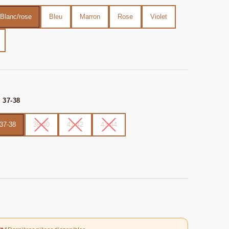
Blanc/rose
Bleu
Marron
Rose
Violet
: 37-38
37-38
39-40
41-42
43-44