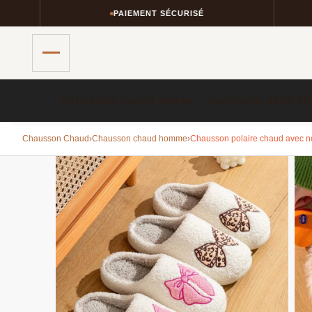
PAIEMENT SÉCURISÉ
R
CHAUSSON CHAUD HOMME​
CHAUSSON BÉBÉ CH
Chausson Chaud
›
Chausson chaud homme​
›
Chausson polaire chaud avec 