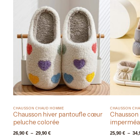
CHAUSSON CHAUD HOMME​
CHAUSSON CHA
Chausson hiver pantoufle cœur
Chausson 
peluche colorée
imperméab
bicolore
26,90
€
–
29,90
€
25,90
€
–
34,