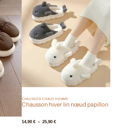
CHAUSSON CHAUD HOMME​
Chausson hiver lin nœud papillon
14,90
€
–
25,90
€