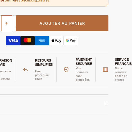
ité
Dernières pièces disponibles
+
AJOUTER AU PANIER
PAIEMENT
SERVICE
VRAISON
RETOURS
SÉCURISÉ
FRANÇAIS
VIE
SIMPLIFIÉS
Vos
Nous
ez votre
Une
données
sommes
s
procédure
sont
basés en
plement
claire
protégées
France
+