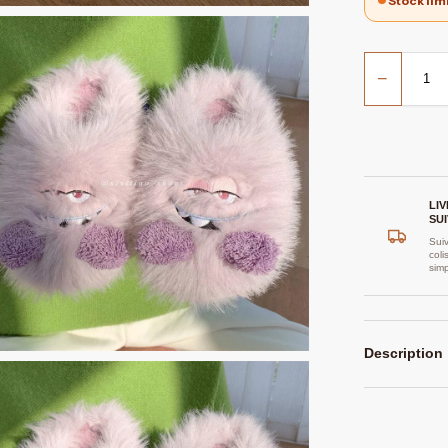
Stock lim
−
LI
SUI
Suiv
coli
sim
Description