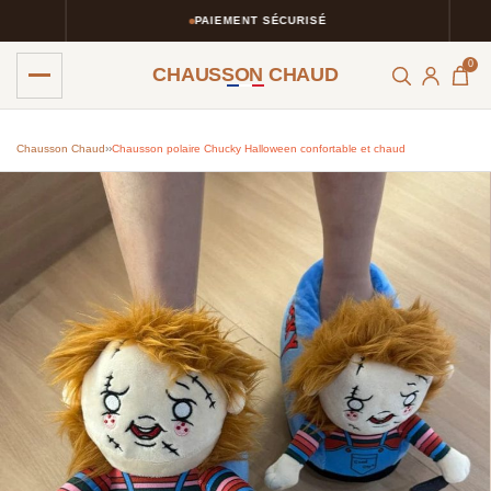
PAIEMENT SÉCURISÉ
0
CHAUSSON CHAUD
Chausson Chaud
›
›
Chausson polaire Chucky Halloween confortable et chaud