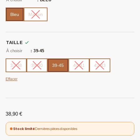
Bleu
Marron
TAILLE
: 39-45
37-38
39-40
39-45
40-41
42-43
Effacer
38,90
€
Stock limité
Dernières pièces disponibles