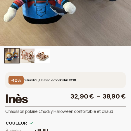
-10%
ce lundi 10/08 avec le code
CHAUD10
Inès
32,90
€
–
38,90
€
Chausson polaire Chucky Halloween confortable et chaud
COULEUR
: BLEU