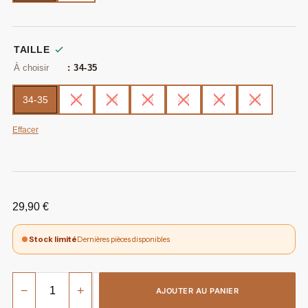
TAILLE
: 34-35
34-35
37
38
39
40
41
42
Effacer
29,90
€
Stock limité
Dernières pièces disponibles
−
+
AJOUTER AU PANIER