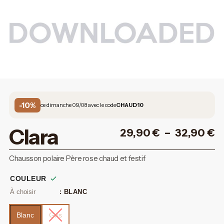
-10%
ce dimanche 09/08 avec le code
CHAUD10
Clara
29,90
€
–
32,90
€
Chausson polaire Père rose chaud et festif
COULEUR
: BLANC
Blanc
Gris