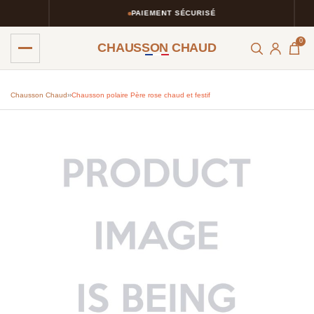
PAIEMENT SÉCURISÉ
0
CHAUSSON CHAUD
Chausson Chaud
›
›
Chausson polaire Père rose chaud et festif