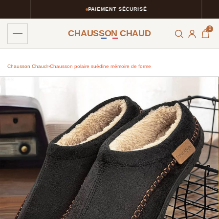
PAIEMENT SÉCURISÉ
0
CHAUSSON CHAUD
Chausson Chaud
›
›
Chausson polaire suédine mémoire de forme