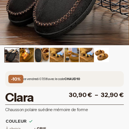
-10%
ce vendredi 07/08 avec le code
CHAUD10
Clara
30,90
€
–
32,90
€
Chausson polaire suédine mémoire de forme
COULEUR
: GRIS