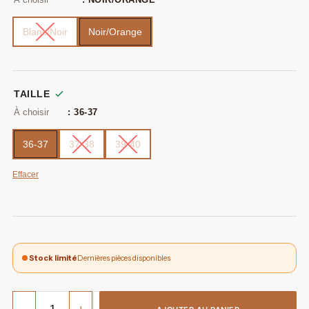
Blanc/Noir
Noir/Orange
TAILLE
: 36-37
36-37
37-38
39-40
Effacer
Stock limité
Dernières pièces disponibles