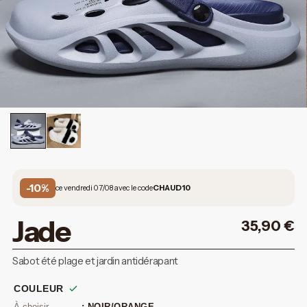
-10%
ce vendredi 07/08 avec le code
CHAUD10
Jade
35,90
€
Sabot été plage et jardin antidérapant
COULEUR
: NOIR/ORANGE