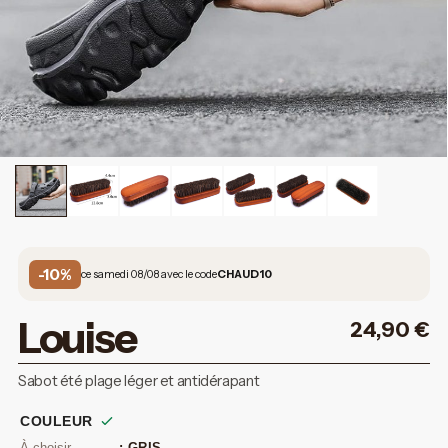
-10%
ce samedi 08/08 avec le code
CHAUD10
Louise
24,90
€
Sabot été plage léger et antidérapant
COULEUR
: GRIS