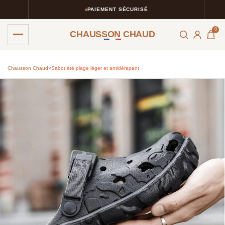
PAIEMENT SÉCURISÉ
0
CHAUSSON CHAUD
Chausson Chaud
›
›
Sabot été plage léger et antidérapant