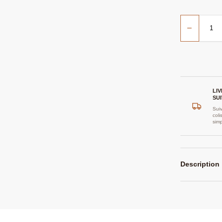
−
LI
SUI
Suiv
coli
sim
Description