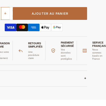
+
AJOUTER AU PANIER
PAIEMENT
SERVICE
VRAISON
RETOURS
SÉCURISÉ
FRANÇAIS
VIE
SIMPLIFIÉS
Vos
Nous
ez votre
Une
données
sommes
s
procédure
sont
basés en
plement
claire
protégées
France
+