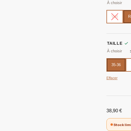
Vert
R
TAILLE
35-36
Effacer
38,90
€
Stock lim