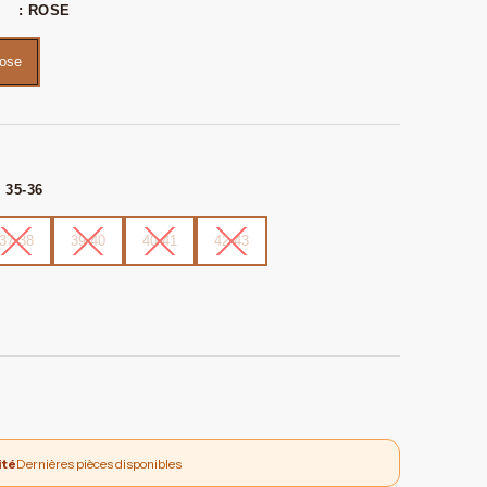
: ROSE
ose
: 35-36
37-38
39-40
40-41
42-43
ité
Dernières pièces disponibles