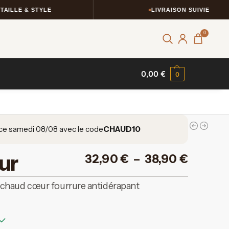
E & STYLE
LIVRAISON SUIVIE
0
0,00
€
0
ce samedi 08/08 avec le code
CHAUD10
ur
32,90
€
–
38,90
€
chaud cœur fourrure antidérapant