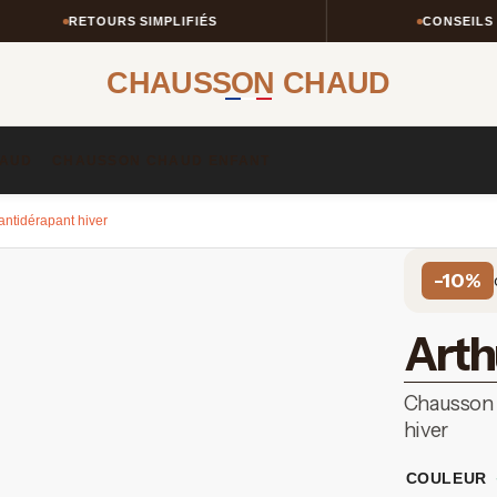
RETOURS SIMPLIFIÉS
CONSEILS TAILL
CHAUSSON CHAUD
AUD​
CHAUSSON CHAUD ENFANT​
ntidérapant hiver
-10%
Arth
Chausson 
hiver
COULEUR