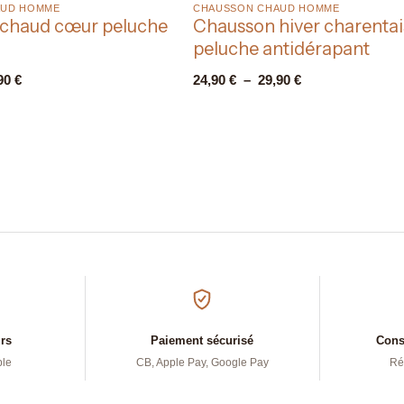
UD HOMME​
CHAUSSON CHAUD HOMME​
chaud cœur peluche
Chausson hiver charenta
peluche antidérapant
90
€
24,90
€
–
29,90
€
urs
Paiement sécurisé
Conse
ple
CB, Apple Pay, Google Pay
Ré