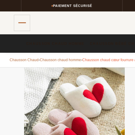
PAIEMENT SÉCURISÉ
CHAUSSON CHAUD HOMME​
CHAUSSON BÉBÉ CH
Chausson Chaud
›
Chausson chaud homme​
›
Chausson chaud cœur fourrure a