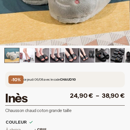
-10%
ce jeudi 06/08 avec le code
CHAUD10
Inès
24,90
€
–
38,90
€
Chausson chaud coton grande taille
COULEUR
: GRIS