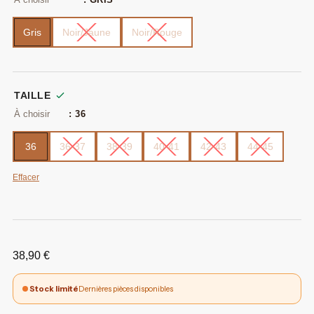
Gris
Noir/Jaune
Noir/Rouge
TAILLE
: 36
36
36-37
38-39
40-41
42-43
44-45
Effacer
38,90
€
Stock limité
Dernières pièces disponibles