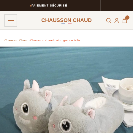
PAIEMENT SÉCURISÉ
R
0
CHAUSSON CHAUD
Chausson Chaud
›
›
Chausson chaud coton grande taille