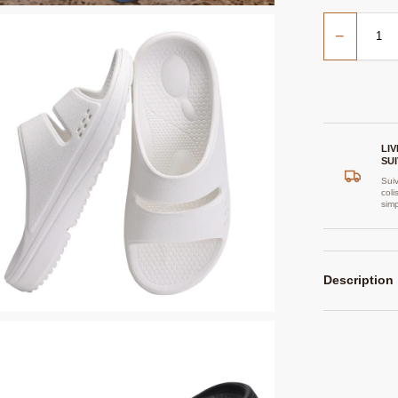
−
LI
SUI
Suiv
coli
sim
Description