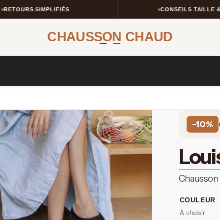
SIMPLIFIÉS
CONSEILS TAILLE & STYLE
CHAUSSON CHAUD
AUD​
CHAUSSON CHAUD ENFANT​
-10%
Loui
Chausson h
COULEUR