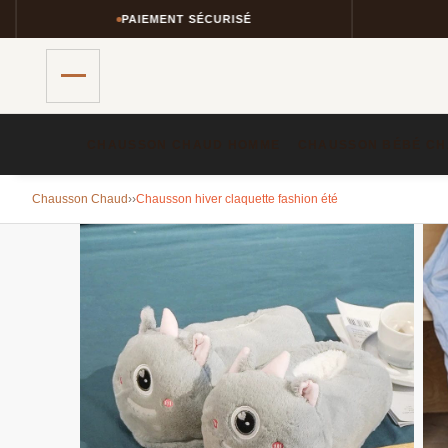
PAIEMENT SÉCURISÉ
RETOURS 
CHAUSSON CHAUD HOMME​
CHAUSSON BÉBÉ CH
Chausson Chaud
›
›
Chausson hiver claquette fashion été