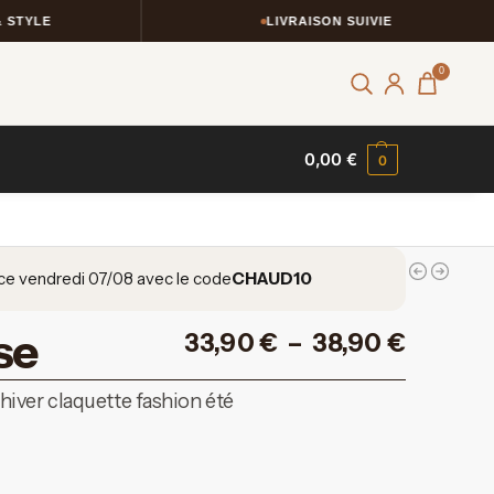
LIVRAISON SUIVIE
0
0,00
€
0
ce vendredi 07/08 avec le code
CHAUD10
se
33,90
€
–
38,90
€
iver claquette fashion été