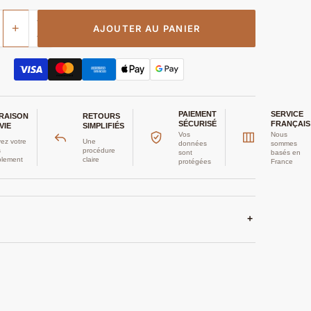
+
AJOUTER AU PANIER
PAIEMENT
SERVICE
VRAISON
RETOURS
SÉCURISÉ
FRANÇAIS
VIE
SIMPLIFIÉS
Vos
Nous
ez votre
Une
données
sommes
s
procédure
sont
basés en
plement
claire
protégées
France
+