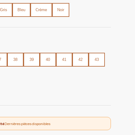
Gris
Bleu
Crème
Noir
7
38
39
40
41
42
43
ité
Dernières pièces disponibles