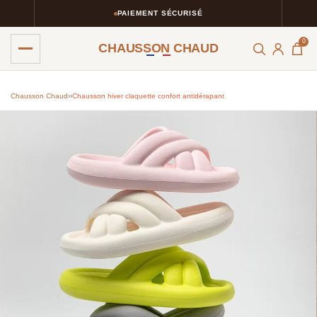
PAIEMENT SÉCURISÉ
0
CHAUSSON CHAUD
Chausson Chaud
›
›
Chausson hiver claquette confort antidérapant