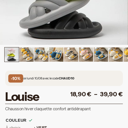
-10%
ce lundi 10/08 avec le code
CHAUD10
Louise
18,90
€
–
39,90
€
Chausson hiver claquette confort antidérapant
COULEUR
: VERT