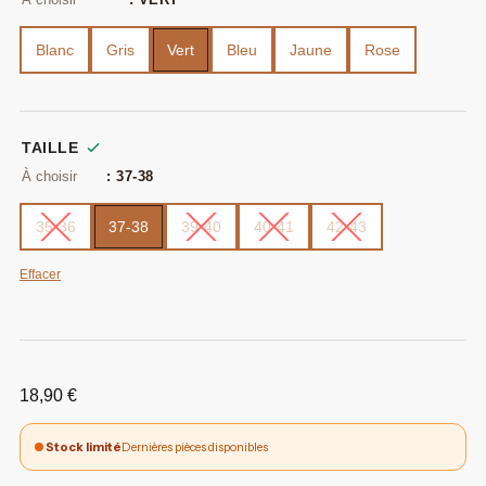
Blanc
Gris
Vert
Bleu
Jaune
Rose
TAILLE
: 37-38
35-36
37-38
39-40
40-41
42-43
Effacer
18,90
€
Stock limité
Dernières pièces disponibles