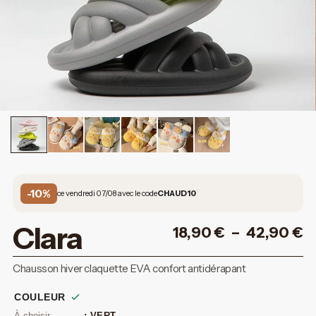
-10%
ce vendredi 07/08 avec le code
CHAUD10
Clara
18,90
€
–
42,90
€
Chausson hiver claquette EVA confort antidérapant
COULEUR
: VERT