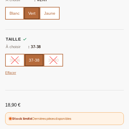
Blanc
Vert
Jaune
TAILLE
: 37-38
35-36
37-38
39-40
Effacer
18,90
€
Stock limité
Dernières pièces disponibles