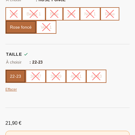
Vert
Beige 1
Bleu
Noir
Noir 1
Rose
Rose foncé
Vert 1
TAILLE
: 22-23
22-23
36-37
38-39
40-41
42-43
Effacer
21,90
€