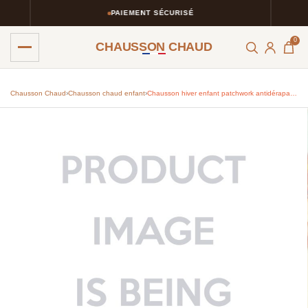
PAIEMENT SÉCURISÉ
0
CHAUSSON CHAUD
Chausson Chaud
›
Chausson chaud enfant​
›
Chausson hiver enfant patchwork antidérapant léger