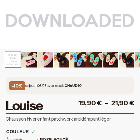
-10%
ce jeudi 06/08 avec le code
CHAUD10
Louise
19,90
€
–
21,90
€
Chausson hiver enfant patchwork antidérapant léger
COULEUR
: ROSE FONCÉ