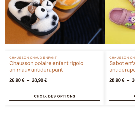
CHAUSSON CHAUD ENFANT​
CHAUSSON CHAUD
Chausson polaire enfant rigolo
Sabot enfant 
animaux antidérapant
antidérapan
26,90
€
–
28,90
€
28,90
€
–
30,
CHOIX DES OPTIONS
CH