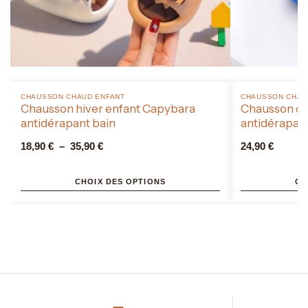
CHAUSSON CHAUD ENFANT​
CHAUSSON CHAUD
Chausson hiver enfant Capybara
Chausson ch
antidérapant bain
antidérapan
18,90
€
–
35,90
€
24,90
€
CHOIX DES OPTIONS
CH