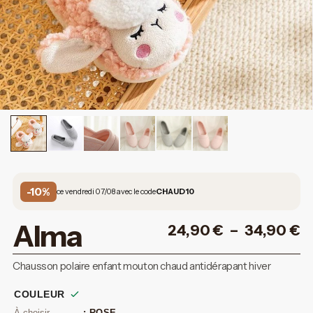
-10%
ce vendredi 07/08 avec le code
CHAUD10
Alma
24,90
€
–
34,90
€
Chausson polaire enfant mouton chaud antidérapant hiver
COULEUR
: ROSE