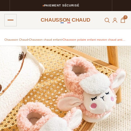
PAIEMENT SÉCURISÉ
0
CHAUSSON CHAUD
Chausson Chaud
›
Chausson chaud enfant​
›
Chausson polaire enfant mouton chaud antidérapant hiver