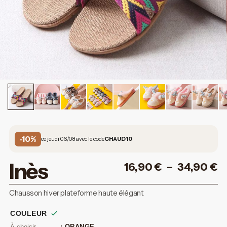
-10%
ce jeudi 06/08 avec le code
CHAUD10
Inès
16,90
€
–
34,90
€
Chausson hiver plateforme haute élégant
COULEUR
: ORANGE