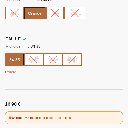
Blanc
Orange
Rose
Rose 1
TAILLE
: 34-35
34-35
36-37
38-39
40-41
Effacer
16,90
€
Stock limité
Dernières pièces disponibles