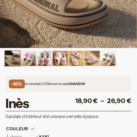
-10%
ce vendredi 07/08 avec le code
CHAUD10
Inès
18,90
€
–
26,90
€
Sandale d’intérieur été unisexe semelle épaisse
COULEUR
: KAKI