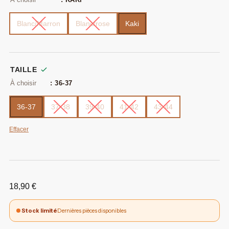
Blanc/Marron
Blanc/rose
Kaki
TAILLE
: 36-37
36-37
37-38
39-40
41-42
43-44
Effacer
18,90
€
Stock limité
Dernières pièces disponibles