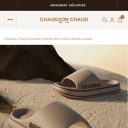
PAIEMENT SÉCURISÉ
0
CHAUSSON CHAUD
Chausson Chaud
›
›
Sandale d’intérieur été unisexe semelle épaisse