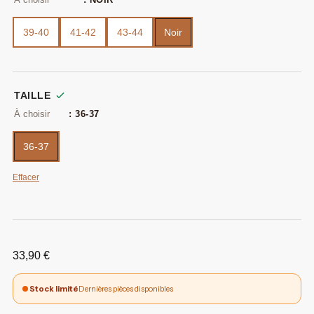
39-40
41-42
43-44
Noir
TAILLE
: 36-37
36-37
Effacer
33,90
€
Stock limité
Dernières pièces disponibles