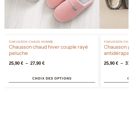
CHAUSSON CHAUD HOMME​
CHAUSSON CHAU
Chausson chaud hiver couple rayé
Chausson pol
peluche
antidérapan
25,90
€
–
27,90
€
25,90
€
–
37,
CHOIX DES OPTIONS
CH