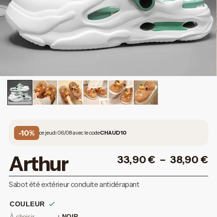
-10%
ce jeudi 06/08 avec le code
CHAUD10
Arthur
33,90
€
–
38,90
€
Sabot été extérieur conduite antidérapant
COULEUR
: NOIR