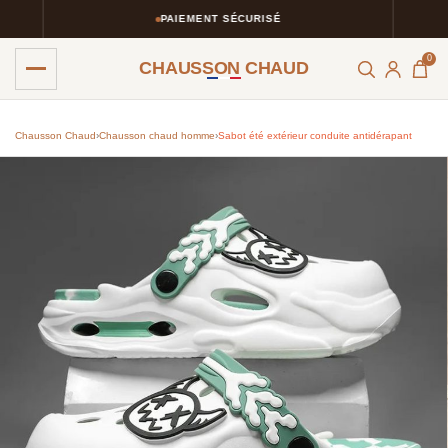
PAIEMENT SÉCURISÉ
0
CHAUSSON CHAUD
Chausson Chaud
›
Chausson chaud homme​
›
Sabot été extérieur conduite antidérapant