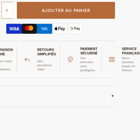
+
AJOUTER AU PANIER
PAIEMENT
SERVICE
VRAISON
RETOURS
SÉCURISÉ
FRANÇAIS
VIE
SIMPLIFIÉS
Vos
Nous
ez votre
Une
données
sommes
s
procédure
sont
basés en
plement
claire
protégées
France
+