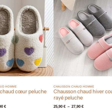
UD HOMME​
CHAUSSON CHAUD HOMME​
chaud cœur peluche
Chausson chaud hiver co
rayé peluche
90
€
25,90
€
–
27,90
€