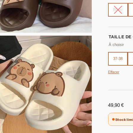
Blanc
TAILLE DE
37-38
Effacer
49,90
€
Stock lim