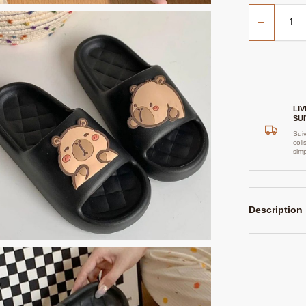
−
LI
SUI
Suiv
coli
sim
Description