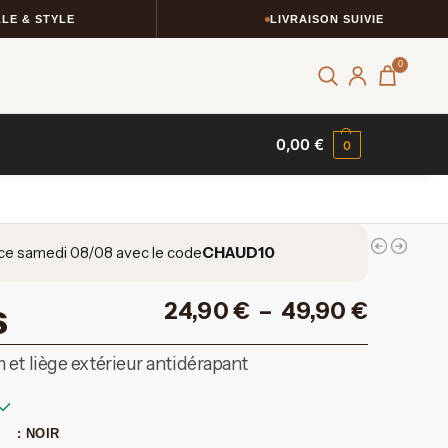
YLE
LIVRAISON SUIVIE
0
0,00
€
0
ce samedi 08/08 avec le code
CHAUD10
s
24,90
€
–
49,90
€
 et liège extérieur antidérapant
: NOIR