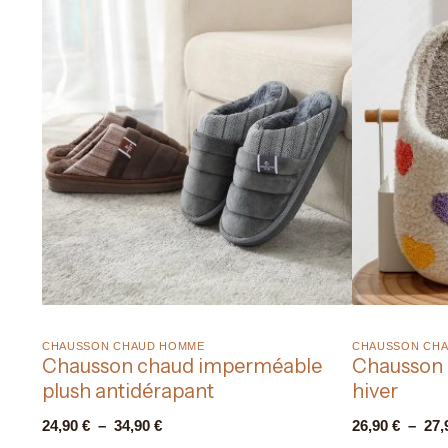
CHAUSSON CHAUD HOMME​
CHAUSSON CHA
Chausson chaud imperméable
Chausson 
plush antidérapant
hiver
24,90
€
–
34,90
€
26,90
€
–
27,