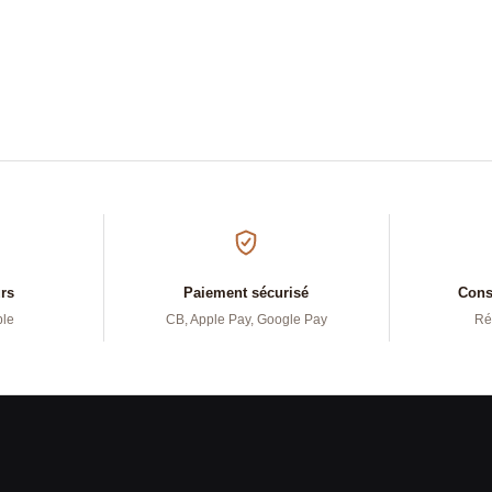
urs
Paiement sécurisé
Conse
ple
CB, Apple Pay, Google Pay
Ré