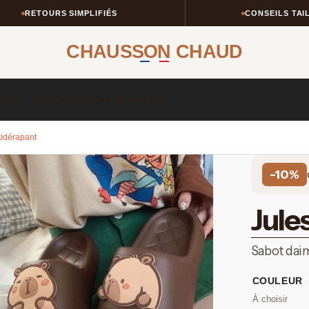
OURS SIMPLIFIÉS
CONSEILS TAILLE & ST
CHAUSSON CHAUD
AUD​
CHAUSSON CHAUD ENFANT​
tidérapant
-10%
Jule
Sabot daim
COULEUR