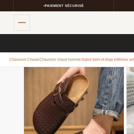
PAIEMENT SÉCURISÉ
RET
CHAUSSON CHAUD HOMME​
CHAUSSON BÉBÉ CH
Chausson Chaud
›
Chausson chaud homme​
›
Sabot daim et liège extérieur an