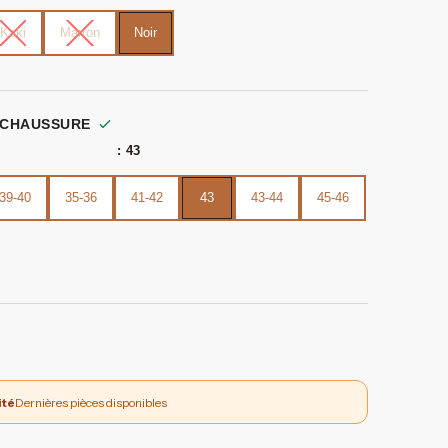
Kaki
Marron
Noir
 CHAUSSURE
: 43
39-40
35-36
41-42
43
43-44
45-46
ité
Dernières pièces disponibles