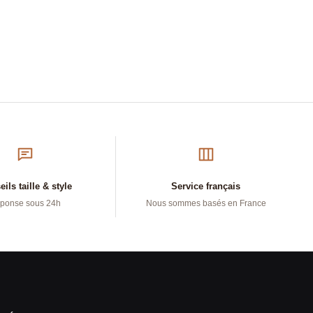
ils taille & style
Service français
ponse sous 24h
Nous sommes basés en France